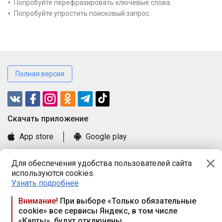
Попробуйте перефразировать ключевые слова.
Попробуйте упростить поисковый запрос.
Полная версия
Cкачать приложение
App store
Google play
Часто задаваемые вопросы
Для обеспечения удобства пользователей сайта
Книга замечаний и предложений
используются cookies.
Правила и документы
Узнать подробнее
Praca.by © 2000—2026, ООО «ПРАЦА БАЙ»
Внимание!
При выборе «Только обязательные
cookie» все сервисы Яндекс, в том числе
Республика Беларусь, 220114, г. Минск, пр-т Независимости
«Карты», будут отключены
117а, пом. № 9.