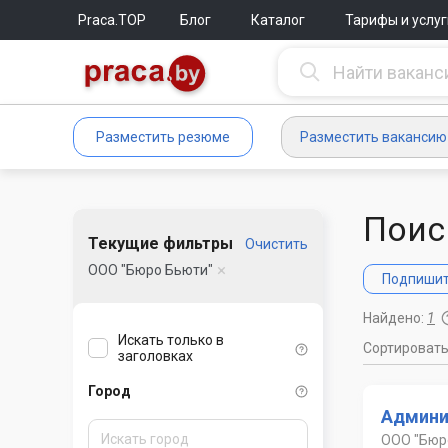
Praca.TOP
Блог
Каталог
Тарифы и услуг
Разместить резюме
Разместить вакансию
Поис
Текущие фильтры
Очистить
ООО "Бюро Бьюти"
Подпишите
Найдено:
1
Искать только в
Сортироват
заголовках
Город
Админи
ООО "Бюр