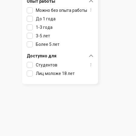
Опыт работы
Раков
Шклов
Можно без опыта работы
1
Ратомка
До 1 года
Самохваловичи
1-3 года
Сеница
3-5 лет
Слуцк
Более 5 лет
Смиловичи
Смолевичи
Доступно для
Солигорск
Студентов
1
Старые Дороги
Лиц моложе 18 лет
Столбцы
Тарасово
Узда
Фаниполь
Червень
Щомыслица