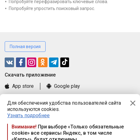
Попробуйте перефразировать ключевые слова.
Попробуйте упростить поисковый запрос.
Полная версия
Cкачать приложение
App store
Google play
Часто задаваемые вопросы
Для обеспечения удобства пользователей сайта
Книга замечаний и предложений
используются cookies.
Правила и документы
Узнать подробнее
Praca.by © 2000—2026, ООО «ПРАЦА БАЙ»
Внимание!
При выборе «Только обязательные
cookie» все сервисы Яндекс, в том числе
Республика Беларусь, 220114, г. Минск, пр-т Независимости
«Карты», будут отключены
117а, пом. № 9.