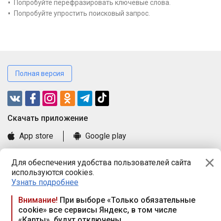
Попробуйте перефразировать ключевые слова.
Попробуйте упростить поисковый запрос.
Полная версия
Cкачать приложение
App store
Google play
Часто задаваемые вопросы
Для обеспечения удобства пользователей сайта
Книга замечаний и предложений
используются cookies.
Правила и документы
Узнать подробнее
Praca.by © 2000—2026, ООО «ПРАЦА БАЙ»
Внимание!
При выборе «Только обязательные
cookie» все сервисы Яндекс, в том числе
Республика Беларусь, 220114, г. Минск, пр-т Независимости
«Карты», будут отключены
117а, пом. № 9.