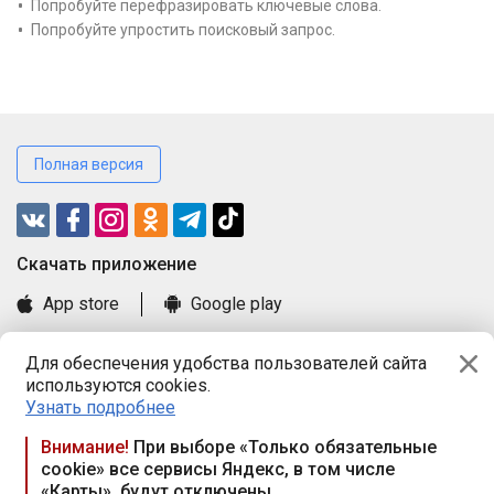
Попробуйте перефразировать ключевые слова.
Попробуйте упростить поисковый запрос.
Полная версия
Cкачать приложение
App store
Google play
Часто задаваемые вопросы
Для обеспечения удобства пользователей сайта
Книга замечаний и предложений
используются cookies.
Правила и документы
Узнать подробнее
Praca.by © 2000—2026, ООО «ПРАЦА БАЙ»
Внимание!
При выборе «Только обязательные
cookie» все сервисы Яндекс, в том числе
Республика Беларусь, 220114, г. Минск, пр-т Независимости
«Карты», будут отключены
117а, пом. № 9.