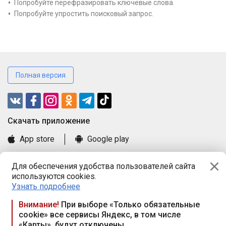
Попробуйте перефразировать ключевые слова.
Попробуйте упростить поисковый запрос.
Полная версия
Cкачать приложение
App store
Google play
Часто задаваемые вопросы
Для обеспечения удобства пользователей сайта
Книга замечаний и предложений
используются cookies.
Правила и документы
Узнать подробнее
Praca.by © 2000—2026, ООО «ПРАЦА БАЙ»
Внимание!
При выборе «Только обязательные
cookie» все сервисы Яндекс, в том числе
Республика Беларусь, 220114, г. Минск, пр-т Независимости
«Карты», будут отключены
117а, пом. № 9.