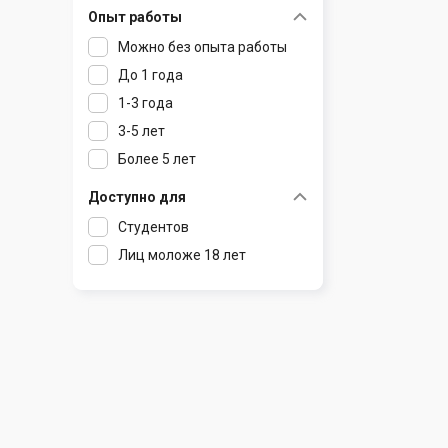
Опыт работы
Раков
Шклов
Можно без опыта работы
Ратомка
До 1 года
Самохваловичи
1-3 года
Сеница
3-5 лет
Слуцк
Более 5 лет
Смиловичи
Смолевичи
Доступно для
Солигорск
Студентов
Старые Дороги
Лиц моложе 18 лет
Столбцы
Тарасово
Узда
Фаниполь
Червень
Щомыслица