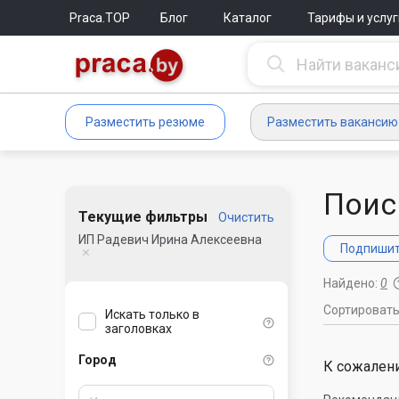
Praca.TOP
Блог
Каталог
Тарифы и услуг
Разместить резюме
Разместить вакансию
Поис
Текущие фильтры
Очистить
ИП Радевич Ирина Алексеевна
Подпишите
Найдено:
0
Сортироват
Искать только в
заголовках
Город
К сожалени