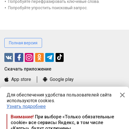
Попробуйте перефразировать ключевые слова.
Попробуйте упростить поисковый запрос.
Полная версия
Cкачать приложение
App store
Google play
Часто задаваемые вопросы
Для обеспечения удобства пользователей сайта
Книга замечаний и предложений
используются cookies.
Правила и документы
Узнать подробнее
Praca.by © 2000—2026, ООО «ПРАЦА БАЙ»
Внимание!
При выборе «Только обязательные
cookie» все сервисы Яндекс, в том числе
Республика Беларусь, 220114, г. Минск, пр-т Независимости
«Карты», будут отключены
117а, пом. № 9.