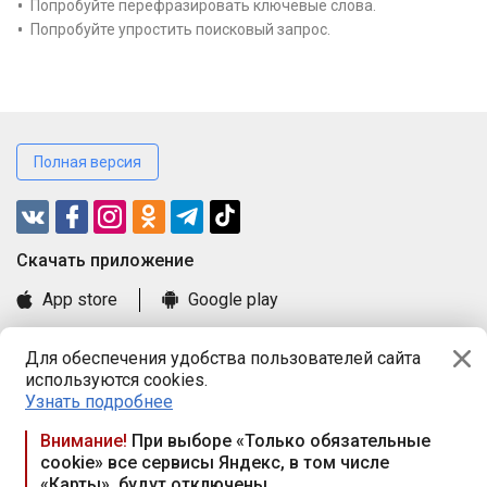
Попробуйте перефразировать ключевые слова.
Попробуйте упростить поисковый запрос.
Полная версия
Cкачать приложение
App store
Google play
Часто задаваемые вопросы
Для обеспечения удобства пользователей сайта
Книга замечаний и предложений
используются cookies.
Правила и документы
Узнать подробнее
Praca.by © 2000—2026, ООО «ПРАЦА БАЙ»
Внимание!
При выборе «Только обязательные
cookie» все сервисы Яндекс, в том числе
Республика Беларусь, 220114, г. Минск, пр-т Независимости
«Карты», будут отключены
117а, пом. № 9.