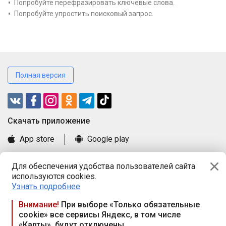
Попробуйте перефразировать ключевые слова.
Попробуйте упростить поисковый запрос.
Полная версия
Cкачать приложение
App store
Google play
Часто задаваемые вопросы
Для обеспечения удобства пользователей сайта
Книга замечаний и предложений
используются cookies.
Правила и документы
Узнать подробнее
Praca.by © 2000—2026, ООО «ПРАЦА БАЙ»
Внимание!
При выборе «Только обязательные
cookie» все сервисы Яндекс, в том числе
Республика Беларусь, 220114, г. Минск, пр-т Независимости
«Карты», будут отключены
117а, пом. № 9.