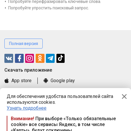
Попробуйте перефразировать ключевые слова.
Попробуйте упростить поисковый запрос.
Полная версия
Cкачать приложение
App store
Google play
Часто задаваемые вопросы
Для обеспечения удобства пользователей сайта
Книга замечаний и предложений
используются cookies.
Правила и документы
Узнать подробнее
Praca.by © 2000—2026, ООО «ПРАЦА БАЙ»
Внимание!
При выборе «Только обязательные
cookie» все сервисы Яндекс, в том числе
Республика Беларусь, 220114, г. Минск, пр-т Независимости
«Карты», будут отключены
117а, пом. № 9.