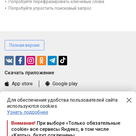
Попробуйте перефразировать ключевые слова.
Попробуйте упростить поисковый запрос.
Полная версия
Cкачать приложение
App store
Google play
Часто задаваемые вопросы
Для обеспечения удобства пользователей сайта
Книга замечаний и предложений
используются cookies.
Правила и документы
Узнать подробнее
Praca.by © 2000—2026, ООО «ПРАЦА БАЙ»
Внимание!
При выборе «Только обязательные
cookie» все сервисы Яндекс, в том числе
Республика Беларусь, 220114, г. Минск, пр-т Независимости
«Карты», будут отключены
117а, пом. № 9.