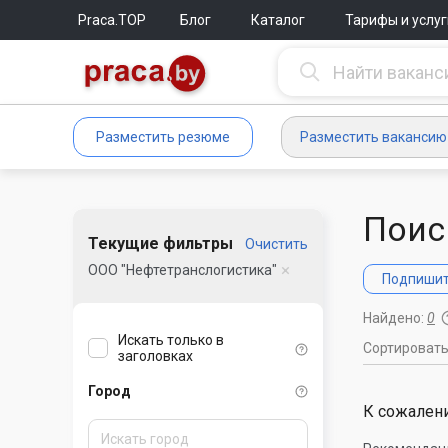
Praca.TOP
Блог
Каталог
Тарифы и услуг
Разместить резюме
Разместить вакансию
Поис
Текущие фильтры
Очистить
ООО "Нефтетранслогистика"
Подпишите
Найдено:
0
Искать только в
Сортироват
заголовках
Город
К сожалени