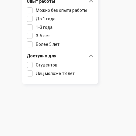
Опыт работы
Раков
Шклов
Можно без опыта работы
Ратомка
До 1 года
Самохваловичи
1-3 года
Сеница
3-5 лет
Слуцк
Более 5 лет
Смиловичи
Смолевичи
Доступно для
Солигорск
Студентов
Старые Дороги
Лиц моложе 18 лет
Столбцы
Тарасово
Узда
Фаниполь
Червень
Щомыслица