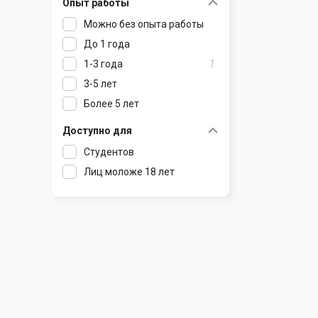
Опыт работы
Раков
Шклов
Можно без опыта работы
Ратомка
До 1 года
Самохваловичи
1-3 года
1
Сеница
3-5 лет
Слуцк
Более 5 лет
Смиловичи
Смолевичи
Доступно для
Солигорск
Студентов
Старые Дороги
Лиц моложе 18 лет
Столбцы
Тарасово
Узда
Фаниполь
Червень
Щомыслица