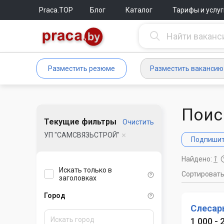
Praca.TOP
Блог
Каталог
Тарифы и услуг
Разместить резюме
Разместить вакансию
Поис
Текущие фильтры
Очистить
УП "САМСВЯЗЬСТРОЙ"
Подпишите
Найдено:
1
Искать только в
Сортироват
заголовках
Город
Слесар
1 000 - 