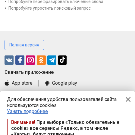
Попробуйте перефразировать ключевые слова.
Попробуйте упростить поисковый запрос.
Полная версия
Cкачать приложение
App store
Google play
Часто задаваемые вопросы
Для обеспечения удобства пользователей сайта
Книга замечаний и предложений
используются cookies.
Правила и документы
Узнать подробнее
Praca.by © 2000—2026, ООО «ПРАЦА БАЙ»
Внимание!
При выборе «Только обязательные
cookie» все сервисы Яндекс, в том числе
Республика Беларусь, 220114, г. Минск, пр-т Независимости
«Карты», будут отключены
117а, пом. № 9.