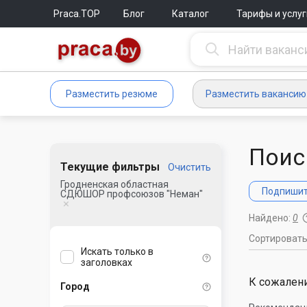
Praca.TOP
Блог
Каталог
Тарифы и услуг
Разместить резюме
Разместить вакансию
Поис
Текущие фильтры
Очистить
Гродненская областная
Подпишите
СДЮШОР профсоюзов "Неман"
Найдено:
0
Сортироват
Искать только в
заголовках
К сожалени
Город