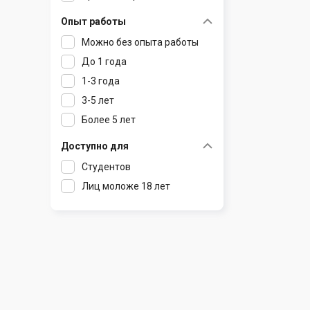
Радошковичи
Чечерск
Чериков
Опыт работы
Раков
Шклов
Можно без опыта работы
Ратомка
До 1 года
Самохваловичи
1-3 года
Сеница
3-5 лет
Слуцк
Более 5 лет
Смиловичи
Смолевичи
Доступно для
Солигорск
Студентов
Старые Дороги
Лиц моложе 18 лет
Столбцы
Тарасово
Узда
Фаниполь
Червень
Щомыслица