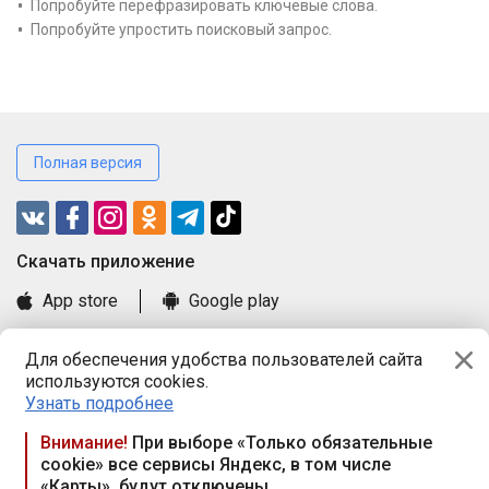
Попробуйте перефразировать ключевые слова.
Попробуйте упростить поисковый запрос.
Полная версия
Cкачать приложение
App store
Google play
Часто задаваемые вопросы
Для обеспечения удобства пользователей сайта
Книга замечаний и предложений
используются cookies.
Правила и документы
Узнать подробнее
Praca.by © 2000—2026, ООО «ПРАЦА БАЙ»
Внимание!
При выборе «Только обязательные
cookie» все сервисы Яндекс, в том числе
Республика Беларусь, 220114, г. Минск, пр-т Независимости
«Карты», будут отключены
117а, пом. № 9.