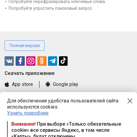
Попробуйте перефразировать ключевые слова.
Попробуйте упростить поисковый запрос.
Полная версия
Cкачать приложение
App store
Google play
Часто задаваемые вопросы
Для обеспечения удобства пользователей сайта
Книга замечаний и предложений
используются cookies.
Правила и документы
Узнать подробнее
Praca.by © 2000—2026, ООО «ПРАЦА БАЙ»
Внимание!
При выборе «Только обязательные
cookie» все сервисы Яндекс, в том числе
Республика Беларусь, 220114, г. Минск, пр-т Независимости
«Карты», будут отключены
117а, пом. № 9.