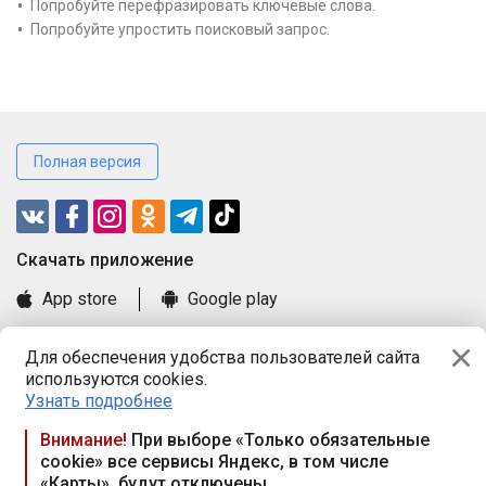
Попробуйте перефразировать ключевые слова.
Попробуйте упростить поисковый запрос.
Полная версия
Cкачать приложение
App store
Google play
Часто задаваемые вопросы
Для обеспечения удобства пользователей сайта
Книга замечаний и предложений
используются cookies.
Правила и документы
Узнать подробнее
Praca.by © 2000—2026, ООО «ПРАЦА БАЙ»
Внимание!
При выборе «Только обязательные
cookie» все сервисы Яндекс, в том числе
Республика Беларусь, 220114, г. Минск, пр-т Независимости
«Карты», будут отключены
117а, пом. № 9.