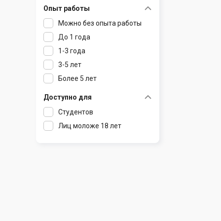
Опыт работы
Раков
Шклов
Можно без опыта работы
Ратомка
До 1 года
Самохваловичи
1-3 года
Сеница
3-5 лет
Слуцк
Более 5 лет
Смиловичи
Смолевичи
Доступно для
Солигорск
Студентов
Старые Дороги
Лиц моложе 18 лет
Столбцы
Тарасово
Узда
Фаниполь
Червень
Щомыслица