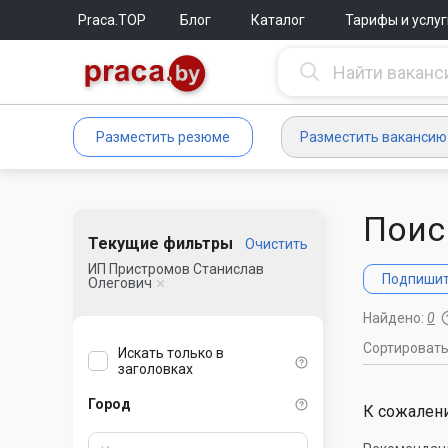
Praca.TOP
Блог
Каталог
Тарифы и услуг
Разместить резюме
Разместить вакансию
Поис
Текущие фильтры
Очистить
ИП Пристромов Станислав
Подпишите
Олегович
Найдено:
0
Сортироват
Искать только в
заголовках
Город
К сожалени