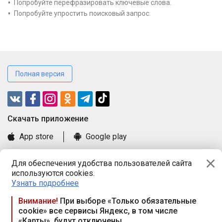
Попробуйте перефразировать ключевые слова.
Попробуйте упростить поисковый запрос.
Полная версия
Cкачать приложение
App store
Google play
Часто задаваемые вопросы
Для обеспечения удобства пользователей сайта
Книга замечаний и предложений
используются cookies.
Правила и документы
Узнать подробнее
Praca.by © 2000—2026, ООО «ПРАЦА БАЙ»
Внимание!
При выборе «Только обязательные
cookie» все сервисы Яндекс, в том числе
Республика Беларусь, 220114, г. Минск, пр-т Независимости
«Карты», будут отключены
117а, пом. № 9.