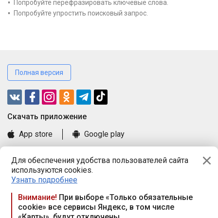
Попробуйте перефразировать ключевые слова.
Попробуйте упростить поисковый запрос.
Полная версия
Cкачать приложение
App store
Google play
Часто задаваемые вопросы
Для обеспечения удобства пользователей сайта
Книга замечаний и предложений
используются cookies.
Правила и документы
Узнать подробнее
Praca.by © 2000—2026, ООО «ПРАЦА БАЙ»
Внимание!
При выборе «Только обязательные
cookie» все сервисы Яндекс, в том числе
Республика Беларусь, 220114, г. Минск, пр-т Независимости
«Карты», будут отключены
117а, пом. № 9.