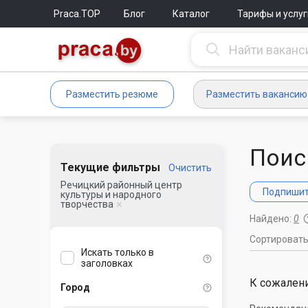
Praca.TOP
Блог
Каталог
Тарифы и услуг
Разместить резюме
Разместить вакансию
Поис
Текущие фильтры
Очистить
Речицкий районный центр
Подпишите
культуры и народного
творчества
Найдено:
0
Сортироват
Искать только в
заголовках
К сожалени
Город