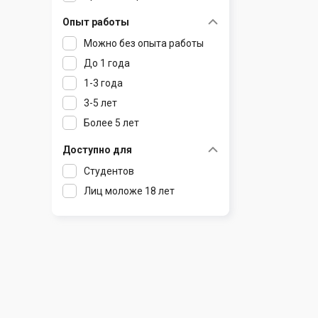
Радошковичи
Чечерск
Чериков
Опыт работы
Раков
Шклов
Можно без опыта работы
Ратомка
До 1 года
Самохваловичи
1-3 года
Сеница
3-5 лет
Слуцк
Более 5 лет
Смиловичи
Смолевичи
Доступно для
Солигорск
Студентов
Старые Дороги
Лиц моложе 18 лет
Столбцы
Тарасово
Узда
Фаниполь
Червень
Щомыслица