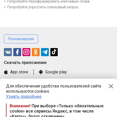
Попробуйте перефразировать ключевые слова.
Попробуйте упростить поисковый запрос.
Полная версия
Cкачать приложение
App store
Google play
Часто задаваемые вопросы
Для обеспечения удобства пользователей сайта
Книга замечаний и предложений
используются cookies.
Правила и документы
Узнать подробнее
Praca.by © 2000—2026, ООО «ПРАЦА БАЙ»
Внимание!
При выборе «Только обязательные
cookie» все сервисы Яндекс, в том числе
Республика Беларусь, 220114, г. Минск, пр-т Независимости
«Карты», будут отключены
117а, пом. № 9.