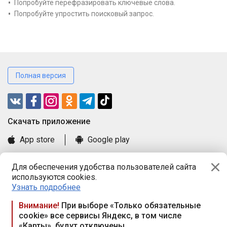
Попробуйте перефразировать ключевые слова.
Попробуйте упростить поисковый запрос.
Полная версия
Cкачать приложение
App store
Google play
Часто задаваемые вопросы
Для обеспечения удобства пользователей сайта
Книга замечаний и предложений
используются cookies.
Правила и документы
Узнать подробнее
Praca.by © 2000—2026, ООО «ПРАЦА БАЙ»
Внимание!
При выборе «Только обязательные
cookie» все сервисы Яндекс, в том числе
Республика Беларусь, 220114, г. Минск, пр-т Независимости
«Карты», будут отключены
117а, пом. № 9.