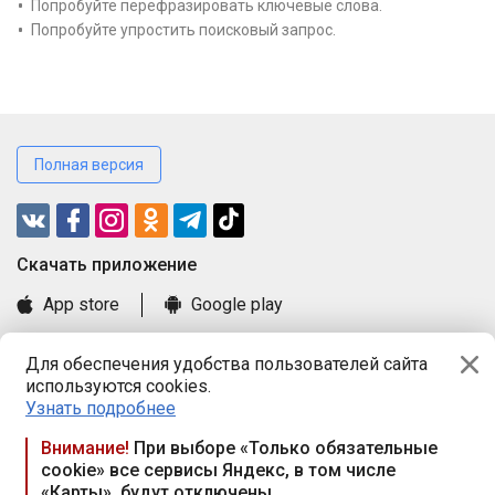
Попробуйте перефразировать ключевые слова.
Попробуйте упростить поисковый запрос.
Полная версия
Cкачать приложение
App store
Google play
Часто задаваемые вопросы
Для обеспечения удобства пользователей сайта
Книга замечаний и предложений
используются cookies.
Правила и документы
Узнать подробнее
Praca.by © 2000—2026, ООО «ПРАЦА БАЙ»
Внимание!
При выборе «Только обязательные
cookie» все сервисы Яндекс, в том числе
Республика Беларусь, 220114, г. Минск, пр-т Независимости
«Карты», будут отключены
117а, пом. № 9.