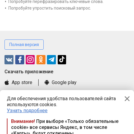
Попробуйте перефразировать ключевые слова.
Попробуйте упростить поисковый запрос.
Полная версия
Cкачать приложение
App store
Google play
Часто задаваемые вопросы
Для обеспечения удобства пользователей сайта
Книга замечаний и предложений
используются cookies.
Правила и документы
Узнать подробнее
Praca.by © 2000—2026, ООО «ПРАЦА БАЙ»
Внимание!
При выборе «Только обязательные
cookie» все сервисы Яндекс, в том числе
Республика Беларусь, 220114, г. Минск, пр-т Независимости
«Карты», будут отключены
117а, пом. № 9.