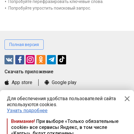
Попробуйте перефразировать ключевые слова.
Попробуйте упростить поисковый запрос.
Полная версия
Cкачать приложение
App store
Google play
Часто задаваемые вопросы
Для обеспечения удобства пользователей сайта
Книга замечаний и предложений
используются cookies.
Правила и документы
Узнать подробнее
Praca.by © 2000—2026, ООО «ПРАЦА БАЙ»
Внимание!
При выборе «Только обязательные
cookie» все сервисы Яндекс, в том числе
Республика Беларусь, 220114, г. Минск, пр-т Независимости
«Карты», будут отключены
117а, пом. № 9.