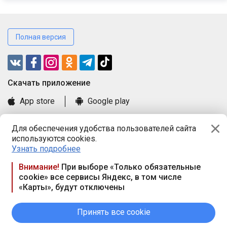
Полная версия
Cкачать приложение
App store
Google play
Часто задаваемые вопросы
Для обеспечения удобства пользователей сайта
Книга замечаний и предложений
используются cookies.
Правила и документы
Узнать подробнее
Praca.by © 2000—2026, ООО «ПРАЦА БАЙ»
Внимание!
При выборе «Только обязательные
cookie» все сервисы Яндекс, в том числе
Республика Беларусь, 220114, г. Минск, пр-т Независимости
«Карты», будут отключены
117а, пом. № 9.
Режим работы предприятия: пн.-чт. 09.00-18.00, пт. 9:00-16:45,
вых. дн. — сб., вс.
Принять все cookie
Режим работы сайта — круглосуточно. E-mail ООО «ПРАЦА
БАЙ» editor@praca.by