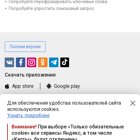
Попробуйте перефразировать ключевые слова.
Попробуйте упростить поисковый запрос.
Полная версия
Cкачать приложение
App store
Google play
Часто задаваемые вопросы
Для обеспечения удобства пользователей сайта
Книга замечаний и предложений
используются cookies.
Правила и документы
Узнать подробнее
Praca.by © 2000—2026, ООО «ПРАЦА БАЙ»
Внимание!
При выборе «Только обязательные
cookie» все сервисы Яндекс, в том числе
Республика Беларусь, 220114, г. Минск, пр-т Независимости
«Карты», будут отключены
117а, пом. № 9.