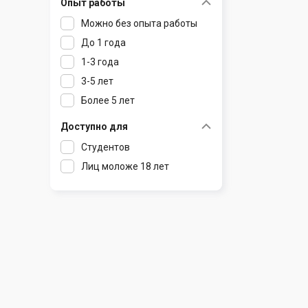
Опыт работы
Раков
Шклов
Можно без опыта работы
Ратомка
До 1 года
Самохваловичи
1-3 года
Сеница
3-5 лет
Слуцк
Более 5 лет
Смиловичи
Смолевичи
Доступно для
Солигорск
Студентов
Старые Дороги
Лиц моложе 18 лет
Столбцы
Тарасово
Узда
Фаниполь
Червень
Щомыслица