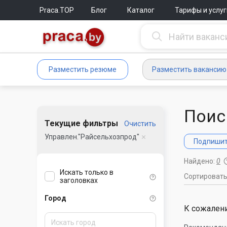
Praca.TOP
Блог
Каталог
Тарифы и услуг
Разместить резюме
Разместить вакансию
Поис
Текущие фильтры
Очистить
Управлен."Райсельхозпрод"
Подпишите
Найдено:
0
Искать только в
Сортироват
заголовках
Город
К сожалени