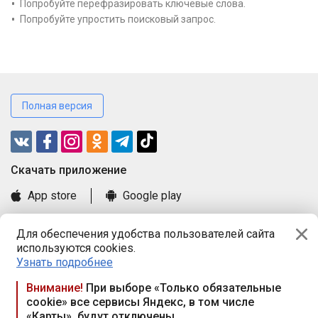
Попробуйте перефразировать ключевые слова.
Попробуйте упростить поисковый запрос.
Полная версия
Cкачать приложение
App store
Google play
Часто задаваемые вопросы
Для обеспечения удобства пользователей сайта
Книга замечаний и предложений
используются cookies.
Правила и документы
Узнать подробнее
Praca.by © 2000—2026, ООО «ПРАЦА БАЙ»
Внимание!
При выборе «Только обязательные
cookie» все сервисы Яндекс, в том числе
Республика Беларусь, 220114, г. Минск, пр-т Независимости
«Карты», будут отключены
117а, пом. № 9.