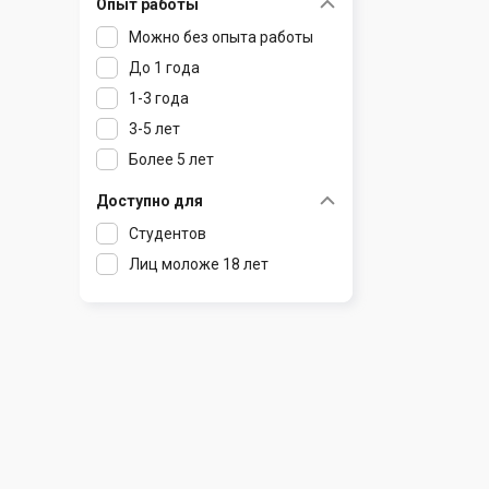
Опыт работы
Раков
Шклов
Можно без опыта работы
Ратомка
До 1 года
Самохваловичи
1-3 года
Сеница
3-5 лет
Слуцк
Более 5 лет
Смиловичи
Смолевичи
Доступно для
Солигорск
Студентов
Старые Дороги
Лиц моложе 18 лет
Столбцы
Тарасово
Узда
Фаниполь
Червень
Щомыслица