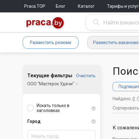
Praca.TOP
Блог
Каталог
Тарифы и услуг
Разместить резюме
Разместить вакансию
Поис
Текущие фильтры
Очистить
ООО "Мастерок Удачи"
Подпишите
Найдено:
0
Искать только в
Сортироват
заголовках
Город
К сожалени