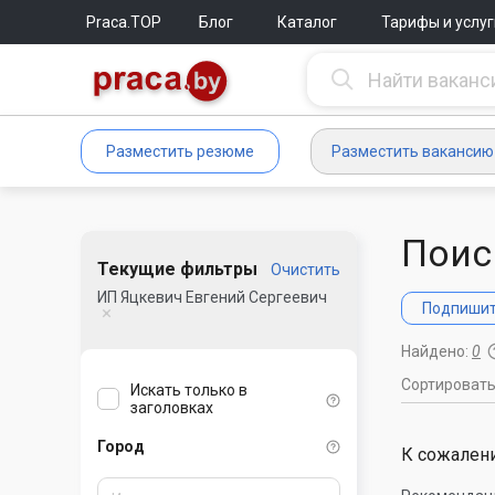
Praca.TOP
Блог
Каталог
Тарифы и услуг
Разместить резюме
Разместить вакансию
Поис
Текущие фильтры
Очистить
ИП Яцкевич Евгений Сергеевич
Подпишите
Найдено:
0
Сортироват
Искать только в
заголовках
Город
К сожалени