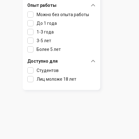
Опыт работы
Раков
Шклов
Можно без опыта работы
Ратомка
До 1 года
Самохваловичи
1-3 года
Сеница
3-5 лет
Слуцк
Более 5 лет
Смиловичи
Смолевичи
Доступно для
Солигорск
Студентов
Старые Дороги
Лиц моложе 18 лет
Столбцы
Тарасово
Узда
Фаниполь
Червень
Щомыслица