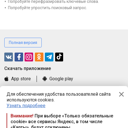
Попробуйте перефразировать ключевые слова.
Попробуйте упростить поисковый запрос.
Полная версия
Cкачать приложение
App store
Google play
Часто задаваемые вопросы
Для обеспечения удобства пользователей сайта
Книга замечаний и предложений
используются cookies.
Правила и документы
Узнать подробнее
Praca.by © 2000—2026, ООО «ПРАЦА БАЙ»
Внимание!
При выборе «Только обязательные
cookie» все сервисы Яндекс, в том числе
Республика Беларусь, 220114, г. Минск, пр-т Независимости
«Карты», будут отключены
117а, пом. № 9.