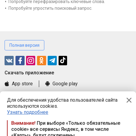
Попробуйте перефразировать ключевые слова.
Попробуйте упростить поисковый запрос.
Полная версия
Cкачать приложение
App store
Google play
Часто задаваемые вопросы
Для обеспечения удобства пользователей сайта
Книга замечаний и предложений
используются cookies.
Правила и документы
Узнать подробнее
Praca.by © 2000—2026, ООО «ПРАЦА БАЙ»
Внимание!
При выборе «Только обязательные
cookie» все сервисы Яндекс, в том числе
Республика Беларусь, 220114, г. Минск, пр-т Независимости
«Карты», будут отключены
117а, пом. № 9.