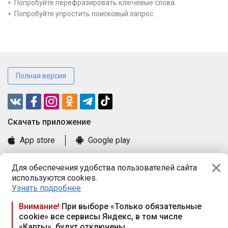
Попробуйте перефразировать ключевые слова.
Попробуйте упростить поисковый запрос.
Полная версия
Cкачать приложение
App store
Google play
Часто задаваемые вопросы
Для обеспечения удобства пользователей сайта
Книга замечаний и предложений
используются cookies.
Правила и документы
Узнать подробнее
Praca.by © 2000—2026, ООО «ПРАЦА БАЙ»
Внимание!
При выборе «Только обязательные
cookie» все сервисы Яндекс, в том числе
Республика Беларусь, 220114, г. Минск, пр-т Независимости
«Карты», будут отключены
117а, пом. № 9.