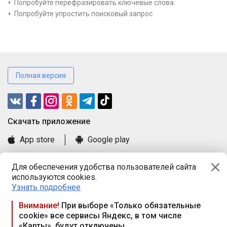
Попробуйте перефразировать ключевые слова.
Попробуйте упростить поисковый запрос.
Полная версия
Cкачать приложение
App store
Google play
Часто задаваемые вопросы
Для обеспечения удобства пользователей сайта
Книга замечаний и предложений
используются cookies.
Правила и документы
Узнать подробнее
Praca.by © 2000—2026, ООО «ПРАЦА БАЙ»
Внимание!
При выборе «Только обязательные
cookie» все сервисы Яндекс, в том числе
Республика Беларусь, 220114, г. Минск, пр-т Независимости
«Карты», будут отключены
117а, пом. № 9.