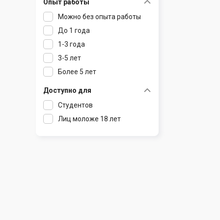
Опыт работы
Раков
Шклов
Можно без опыта работы
Ратомка
До 1 года
Самохваловичи
1-3 года
Сеница
3-5 лет
Слуцк
Более 5 лет
Смиловичи
Смолевичи
Доступно для
Солигорск
Студентов
Старые Дороги
Лиц моложе 18 лет
Столбцы
Тарасово
Узда
Фаниполь
Червень
Щомыслица