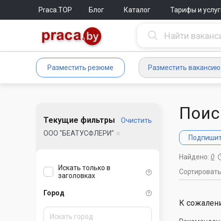
Praca.TOP
Блог
Каталог
Тарифы и услуг
Разместить резюме
Разместить вакансию
Поис
Текущие фильтры
Очистить
ООО "БЕАТУСФЛЕРИ"
Подпишите
Найдено:
0
Искать только в
Сортироват
заголовках
Город
К сожалени