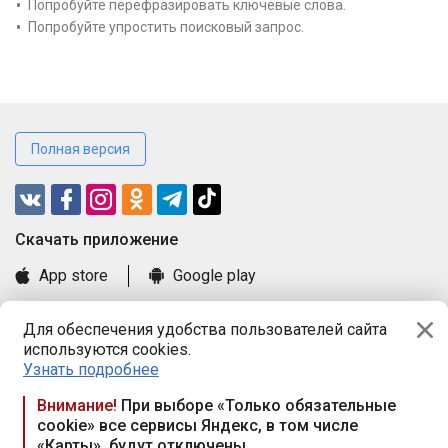
Попробуйте перефразировать ключевые слова.
Попробуйте упростить поисковый запрос.
Полная версия
Cкачать приложение
App store
Google play
Часто задаваемые вопросы
Для обеспечения удобства пользователей сайта
Книга замечаний и предложений
используются cookies.
Правила и документы
Узнать подробнее
Praca.by © 2000—2026, ООО «ПРАЦА БАЙ»
Внимание!
При выборе «Только обязательные
cookie» все сервисы Яндекс, в том числе
Республика Беларусь, 220114, г. Минск, пр-т Независимости
«Карты», будут отключены
117а, пом. № 9.