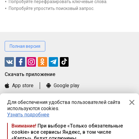
Попробуйте перефразировать ключевые слова.
Попробуйте упростить поисковый запрос.
Полная версия
Cкачать приложение
App store
Google play
Часто задаваемые вопросы
Для обеспечения удобства пользователей сайта
Книга замечаний и предложений
используются cookies.
Правила и документы
Узнать подробнее
Praca.by © 2000—2026, ООО «ПРАЦА БАЙ»
Внимание!
При выборе «Только обязательные
cookie» все сервисы Яндекс, в том числе
Республика Беларусь, 220114, г. Минск, пр-т Независимости
«Карты», будут отключены
117а, пом. № 9.