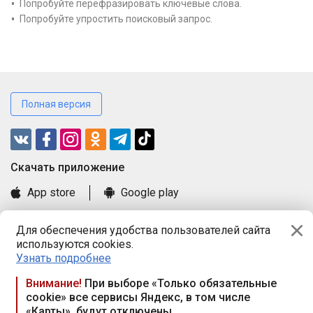
Попробуйте перефразировать ключевые слова.
Попробуйте упростить поисковый запрос.
Полная версия
Cкачать приложение
App store
Google play
Часто задаваемые вопросы
Для обеспечения удобства пользователей сайта
Книга замечаний и предложений
используются cookies.
Правила и документы
Узнать подробнее
Praca.by © 2000—2026, ООО «ПРАЦА БАЙ»
Внимание!
При выборе «Только обязательные
cookie» все сервисы Яндекс, в том числе
Республика Беларусь, 220114, г. Минск, пр-т Независимости
«Карты», будут отключены
117а, пом. № 9.