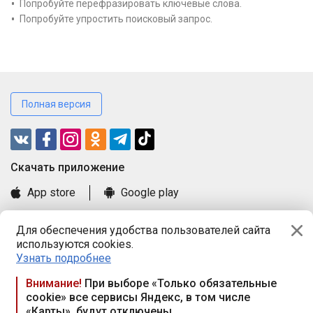
Попробуйте перефразировать ключевые слова.
Попробуйте упростить поисковый запрос.
Полная версия
Cкачать приложение
App store
Google play
Часто задаваемые вопросы
Для обеспечения удобства пользователей сайта
Книга замечаний и предложений
используются cookies.
Правила и документы
Узнать подробнее
Praca.by © 2000—2026, ООО «ПРАЦА БАЙ»
Внимание!
При выборе «Только обязательные
cookie» все сервисы Яндекс, в том числе
Республика Беларусь, 220114, г. Минск, пр-т Независимости
«Карты», будут отключены
117а, пом. № 9.