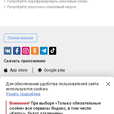
Попробуйте перефразировать ключевые слова.
Попробуйте упростить поисковый запрос.
Полная версия
Cкачать приложение
App store
Google play
Часто задаваемые вопросы
Для обеспечения удобства пользователей сайта
Книга замечаний и предложений
используются cookies.
Правила и документы
Узнать подробнее
Praca.by © 2000—2026, ООО «ПРАЦА БАЙ»
Внимание!
При выборе «Только обязательные
cookie» все сервисы Яндекс, в том числе
Республика Беларусь, 220114, г. Минск, пр-т Независимости
«Карты», будут отключены
117а, пом. № 9.