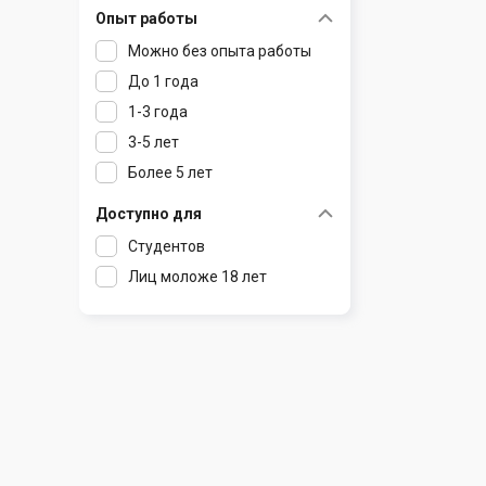
Опыт работы
Раков
Шклов
Можно без опыта работы
Ратомка
До 1 года
Самохваловичи
1-3 года
Сеница
3-5 лет
Слуцк
Более 5 лет
Смиловичи
Смолевичи
Доступно для
Солигорск
Студентов
Старые Дороги
Лиц моложе 18 лет
Столбцы
Тарасово
Узда
Фаниполь
Червень
Щомыслица