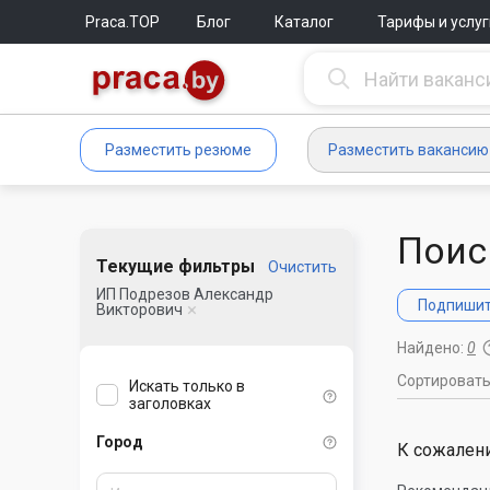
Praca.TOP
Блог
Каталог
Тарифы и услуг
Разместить резюме
Разместить вакансию
Поис
Текущие фильтры
Очистить
ИП Подрезов Александр
Подпишите
Викторович
Найдено:
0
Сортироват
Искать только в
заголовках
Город
К сожалени