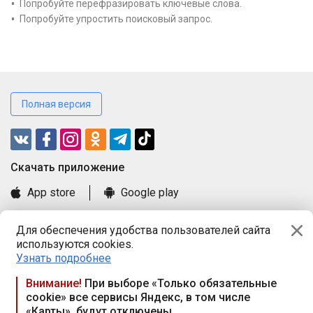
Попробуйте перефразировать ключевые слова.
Попробуйте упростить поисковый запрос.
Полная версия
Cкачать приложение
App store
Google play
Часто задаваемые вопросы
Для обеспечения удобства пользователей сайта
Книга замечаний и предложений
используются cookies.
Правила и документы
Узнать подробнее
Praca.by © 2000—2026, ООО «ПРАЦА БАЙ»
Внимание!
При выборе «Только обязательные
cookie» все сервисы Яндекс, в том числе
Республика Беларусь, 220114, г. Минск, пр-т Независимости
«Карты», будут отключены
117а, пом. № 9.