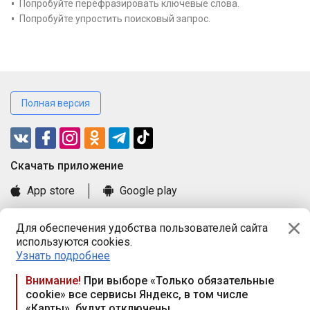
Попробуйте перефразировать ключевые слова.
Попробуйте упростить поисковый запрос.
Полная версия
Cкачать приложение
App store
Google play
Часто задаваемые вопросы
Для обеспечения удобства пользователей сайта
Книга замечаний и предложений
используются cookies.
Правила и документы
Узнать подробнее
Praca.by © 2000—2026, ООО «ПРАЦА БАЙ»
Внимание!
При выборе «Только обязательные
cookie» все сервисы Яндекс, в том числе
Республика Беларусь, 220114, г. Минск, пр-т Независимости
«Карты», будут отключены
117а, пом. № 9.