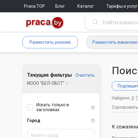
Praca.TOP
Блог
Каталог
Тарифы и услуг
Разместить резюме
Разместить вакансию
Поис
Текущие фильтры
Очистить
ИООО "БЕЛ-ОБСТ"
Подпишите
Найдено:
0
Искать только в
Сортироват
заголовках
Город
К сожалени