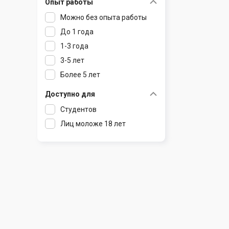
Опыт работы
Раков
Шклов
Можно без опыта работы
Ратомка
До 1 года
Самохваловичи
1-3 года
Сеница
3-5 лет
Слуцк
Более 5 лет
Смиловичи
Смолевичи
Доступно для
Солигорск
Студентов
Старые Дороги
Лиц моложе 18 лет
Столбцы
Тарасово
Узда
Фаниполь
Червень
Щомыслица