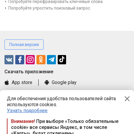
Попробуйте перефразировать ключевые слова.
Попробуйте упростить поисковый запрос.
Полная версия
Cкачать приложение
App store
Google play
Часто задаваемые вопросы
Для обеспечения удобства пользователей сайта
Книга замечаний и предложений
используются cookies.
Правила и документы
Узнать подробнее
Praca.by © 2000—2026, ООО «ПРАЦА БАЙ»
Внимание!
При выборе «Только обязательные
cookie» все сервисы Яндекс, в том числе
Республика Беларусь, 220114, г. Минск, пр-т Независимости
«Карты», будут отключены
117а, пом. № 9.