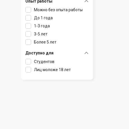
Опыт работы
Раков
Шклов
Можно без опыта работы
Ратомка
До 1 года
Самохваловичи
1-3 года
Сеница
3-5 лет
Слуцк
Более 5 лет
Смиловичи
Смолевичи
Доступно для
Солигорск
Студентов
Старые Дороги
Лиц моложе 18 лет
Столбцы
Тарасово
Узда
Фаниполь
Червень
Щомыслица